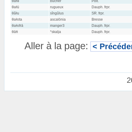
θāɫə
bûcher
Poit.
θaɫü
rugueux
Dauph. frpr.
θãɫu
sĭngŭlus
SR. frpr.
θaɫota
ascalōnia
Bresse
θaɫofrā
manger3
Dauph. frpr.
θāɫi
*skalja
Dauph. frpr.
Aller à la page:
< Précéde
2