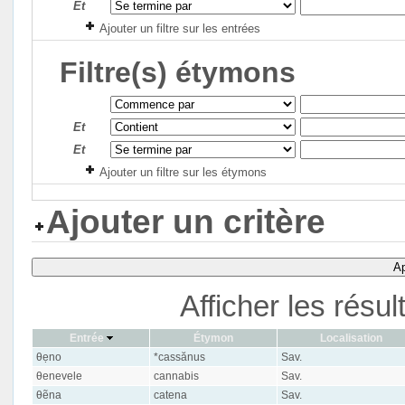
Et
Ajouter un filtre sur les entrées
Filtre(s) étymons
Et
Et
Ajouter un filtre sur les étymons
Ajouter un critère
Ap
Afficher les résu
Entrée
Étymon
Localisation
θẹno
*cassănus
Sav.
θenevele
cannabis
Sav.
θẽna
catena
Sav.