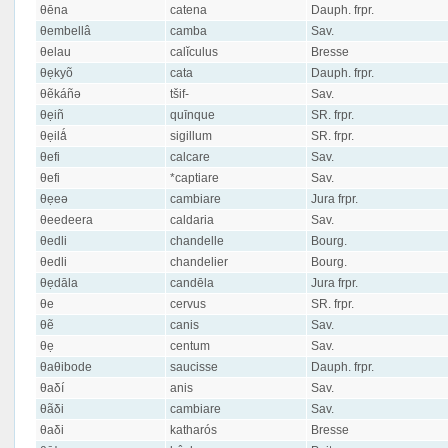
θēna
catena
Dauph. frpr.
θembellâ
camba
Sav.
θelau
calĭculus
Bresse
θẹkyõ
cata
Dauph. frpr.
θẽkáñə
tšif-
Sav.
θẹiñ
quīnque
SR. frpr.
θẹilǻ
sigillum
SR. frpr.
θefi
calcare
Sav.
θefi
*captiare
Sav.
θẹeə
cambiare
Jura frpr.
θeedeera
caldaria
Sav.
θedli
chandelle
Bourg.
θedli
chandelier
Bourg.
θẹdāla
candēla
Jura frpr.
θe
cervus
SR. frpr.
θẽ
canis
Sav.
θẹ
centum
Sav.
θaθibode
saucisse
Dauph. frpr.
θaδí
anis
Sav.
θãδi
cambiare
Sav.
θaδi
katharós
Bresse