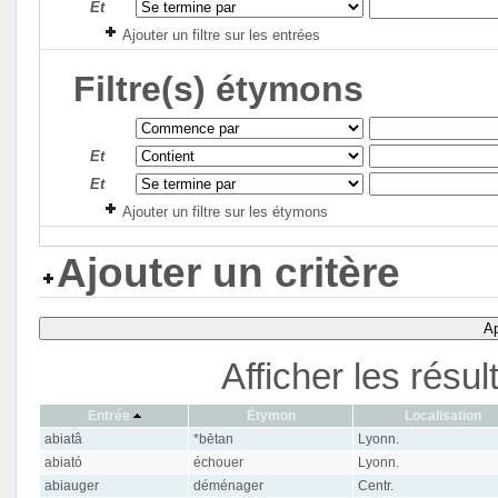
Et
Ajouter un filtre sur les entrées
Filtre(s) étymons
Et
Et
Ajouter un filtre sur les étymons
Ajouter un critère
Ap
Afficher les résu
Entrée
Étymon
Localisation
abiatâ
*bētan
Lyonn.
abiató
échouer
Lyonn.
abiauger
déménager
Centr.