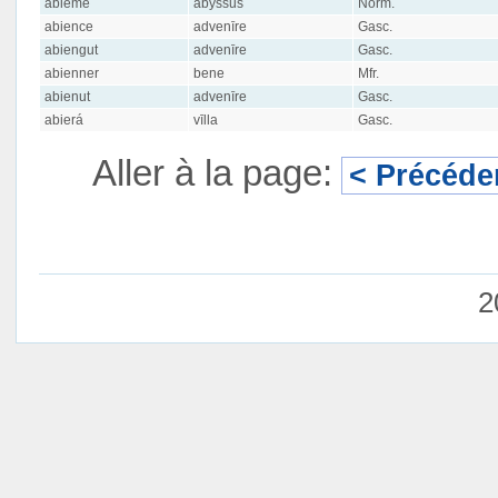
abième
abyssus
Norm.
abience
advenīre
Gasc.
abiengut
advenīre
Gasc.
abienner
bene
Mfr.
abienut
advenīre
Gasc.
abierá
vīlla
Gasc.
Aller à la page:
< Précéde
2