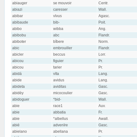
abiauger
se mouvoir
Centr.
abiazi
caresser
Wall.
abibar
vīvus
Agasc.
abibaude
bib-
Poit.
abibo
wibba
Ang.
abibobu
abc
Flandr.
abiboter
bĭbere
Norm.
abic
embrouiller
Flandr.
abicler
beccus
Lorr.
abicou
figuier
Pr.
abicou
tarier
Pr.
abidá
vīta
Lang.
abide
avidus
Lang.
abideta
aviditas
Gasc.
abidèy
micocoulier
Gasc.
abidoguer
*bid-
Wall.
abie
race1
Auv.
abie
abbatia
Fr.
abie
*albellus
Awall.
abié
advenīre
Gasc.
abielano
abellana
Pr.