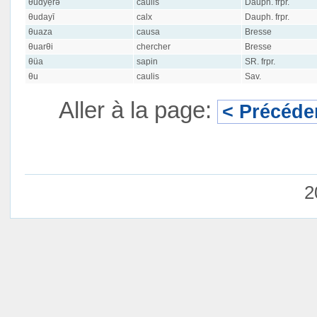
θudyẹrə
caulis
Dauph. frpr.
θudayī
calx
Dauph. frpr.
θuaza
causa
Bresse
θuarθi
chercher
Bresse
θüa
sapin
SR. frpr.
θu
caulis
Sav.
Aller à la page:
< Précéde
2