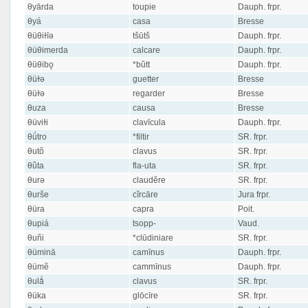
θyārda
toupie
Dauph. frpr.
θyá
casa
Bresse
θüθiɫīə
tšūtš
Dauph. frpr.
θüθimerda
calcare
Dauph. frpr.
θüθibǫ
*bŭtt
Dauph. frpr.
θüɫə
guetter
Bresse
θüɫə
regarder
Bresse
θuza
causa
Bresse
θüviɫi
clavīcula
Dauph. frpr.
θǘtro
*filtir
SR. frpr.
θutõ
clavus
SR. frpr.
θǖta
fla-uta
SR. frpr.
θurə
claudĕre
SR. frpr.
θurše
cĭrcāre
Jura frpr.
θüra
capra
Poit.
θupiá
tsopp-
Vaud.
θuñi
*clūdiniare
SR. frpr.
θüminā
camīnus
Dauph. frpr.
θümẽ
cammīnus
Dauph. frpr.
θulǻ
clavus
SR. frpr.
θüka
glōcīre
SR. frpr.