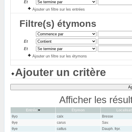
Et
Ajouter un filtre sur les entrées
Filtre(s) étymons
Et
Et
Ajouter un filtre sur les étymons
Ajouter un critère
Ap
Afficher les résu
Entrée
Étymon
Localisat
θyọ
calx
Bresse
θyẹ
carus
Sav.
θye
cattus
Dauph. frpr.