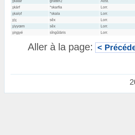
χkatar
gratter2
Aost.
χkärf
*skarfia
Lorr.
χkalọf
*skala
Lorr.
χiχ
sĕx
Lorr.
χiγyœm
sĕx
Lorr.
χiɳgyé
sĭngŭlāris
Lorr.
Aller à la page:
< Précéd
2