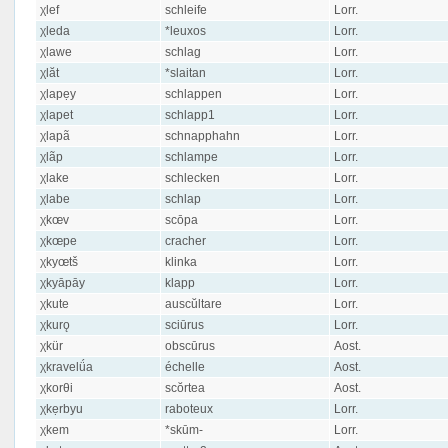
χlef
schleife
Lorr.
χleda
*leuxos
Lorr.
χlawe
schlag
Lorr.
χlăt
*slaitan
Lorr.
χlapẹy
schlappen
Lorr.
χlapet
schlapp1
Lorr.
χlapã
schnapphahn
Lorr.
χlãp
schlampe
Lorr.
χlake
schlecken
Lorr.
χlabe
schlap
Lorr.
χkœv
scōpa
Lorr.
χkœpe
cracher
Lorr.
χkyœtš
klinka
Lorr.
χkyāpāy
klapp
Lorr.
χkute
auscŭltare
Lorr.
χkurǫ
sciūrus
Lorr.
χkür
obscūrus
Aost.
χkravelǘa
échelle
Aost.
χkorθi
scŏrtea
Aost.
χkẹrbyu
raboteux
Lorr.
χkem
*skūm-
Lorr.