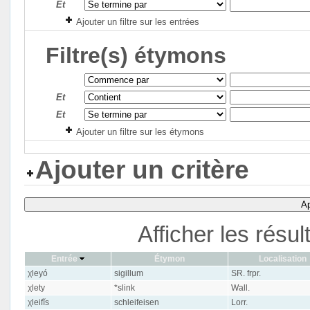
Et
Ajouter un filtre sur les entrées
Filtre(s) étymons
Et
Et
Ajouter un filtre sur les étymons
Ajouter un critère
Ap
Afficher les résu
Entrée
Étymon
Localisation
χleyó
sigillum
SR. frpr.
χlety
*slink
Wall.
χleifĭs
schleifeisen
Lorr.