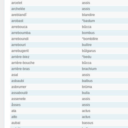
arcelet
assis
archelée
assis
areblandî
blandire
arobast
*bastum
arrebouca
bŭcca
arreboumba
bombus
arreboundi
*bombitire
arrebouri
bullire
arrebugerit
bŭlgarus
arrière-biez
*bedu
arrière-bouche
bŭcca
arrière-bras
brachium
asal
assis
asbaubi
balbus
asbrumer
brūma
assaboulé
bulla
assenete
assis
åsses
assis
ata
actus
atto
actus
aubai
bassus