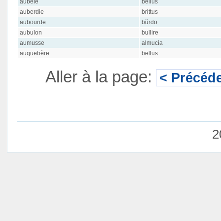
aubèle
bellus
auberdie
brittus
aubourde
bŭrdo
aubulon
bullire
aumusse
almucia
auquebère
bellus
Aller à la page:
< Précéd
2