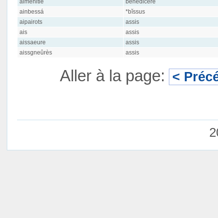
aimenitié
benedicere
ainbessá
*bĭssus
aipairots
assis
ais
assis
aissaeure
assis
aissgneûrès
assis
Aller à la page:
< Préc
2