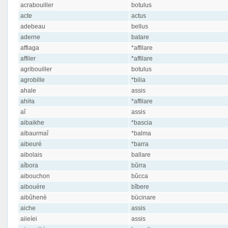
acrabouiller
botulus
acte
actus
adebeau
bellus
aderne
batare
affiaga
*affilare
affiler
*affilare
agribouiller
botulus
agrobille
*bilia
ahale
assis
ahiɫa
*affilare
aî
assis
aibaikhe
*bascia
aïbaurmaî
*balma
aibeuré
*barra
aibolais
ballare
aîbora
bŭrra
aibouchon
bŭcca
aibouére
bĭbere
aibûhenè
būcinare
aiche
assis
aiieíei
assis