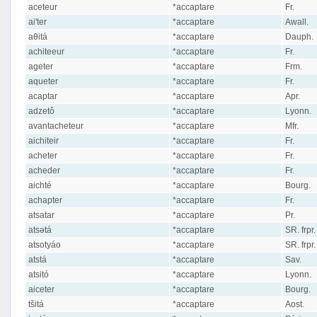
aceteur
*accaptare
Fr.
ai'ter
*accaptare
Awall.
aθitá
*accaptare
Dauph.
achiteeur
*accaptare
Fr.
ageter
*accaptare
Frm.
aqueter
*accaptare
Fr.
acaptar
*accaptare
Apr.
adzetô
*accaptare
Lyonn.
avantacheteur
*accaptare
Mfr.
aichiteir
*accaptare
Fr.
acheter
*accaptare
Fr.
acheder
*accaptare
Fr.
aichté
*accaptare
Bourg.
achapter
*accaptare
Fr.
atsatar
*accaptare
Pr.
atsətá
*accaptare
SR. frpr.
atsotyáo
*accaptare
SR. frpr.
atstá
*accaptare
Sav.
atsitó
*accaptare
Lyonn.
aiceter
*accaptare
Bourg.
tšitá
*accaptare
Aost.