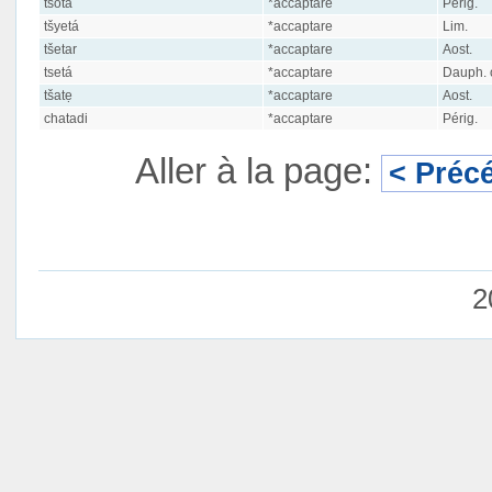
tsotá
*accaptare
Périg.
tšyetá
*accaptare
Lim.
tšetar
*accaptare
Aost.
tsetá
*accaptare
Dauph. o
tšatẹ
*accaptare
Aost.
chatadi
*accaptare
Périg.
Aller à la page:
< Préc
2