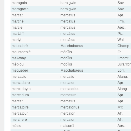
maragoin
bara gwin
Sav.
maragrwin
bara gwin
Sav.
marcat
mercātus
Apr.
marché
mercātus
Frm.
marcié
mercātus
Apic.
martchî
mercātus
Pic.
martyi
mercātus
Wall.
maucabré
Macchabaeus
Champ.
maumoeblé
mŏbĭlis
Fr.
mäẅẅby
mŏbĭlis
Frcomt.
mèblou
mŏbĭlis
Jura frpr
mèquèber
Macchabaeus
Lorr.
mercacio
mercatio
Alang.
mercadairo
mercator
Apr.
mercadoyra
mercatorius
Alang.
mercadura
mercatura
Apr.
mercat
mercātus
Apr.
mercatoire
mercatorius
Mfr.
mercatour
mercator
Afr.
merchere
mercator
Afr.
mëtso
maison1
Aost.