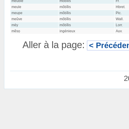
meuble
mŏbĭlis
Fr.
meule
mŏbĭlis
Hbret.
meupe
mŏbĭlis
Pic.
meûve
mŏbĭlis
Wall.
mēy
mŏbĭlis
Lorr.
mẽsọ
ingénieux
Auv.
Aller à la page:
< Précéde
2