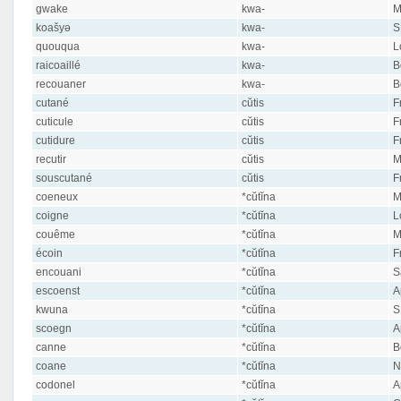
gwake
kwa-
M
koašyə
kwa-
S
quouqua
kwa-
L
raicoaillé
kwa-
B
recouaner
kwa-
B
cutané
cŭtis
F
cuticule
cŭtis
F
cutidure
cŭtis
F
recutir
cŭtis
M
souscutané
cŭtis
F
coeneux
*cŭtĭna
M
coigne
*cŭtĭna
L
couême
*cŭtĭna
M
écoin
*cŭtĭna
F
encouani
*cŭtĭna
S
escoenst
*cŭtĭna
A
kwuna
*cŭtĭna
S
scoegn
*cŭtĭna
A
canne
*cŭtĭna
B
coane
*cŭtĭna
N
codonel
*cŭtĭna
A