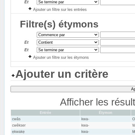
Et
Ajouter un filtre sur les entrées
Filtre(s) étymons
Et
Et
Ajouter un filtre sur les étymons
Ajouter un critère
Ap
Afficher les résu
Entrée
Étymon
cwâs
kwa-
O
cwêkser
kwa-
W
ẹkwakẹ
kwa-
M