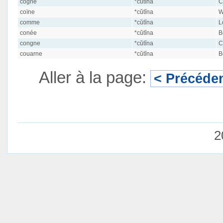
cogne
*cŭtĭna
C
coïne
*cŭtĭna
W
comme
*cŭtĭna
L
conée
*cŭtĭna
B
congne
*cŭtĭna
C
couarne
*cŭtĭna
B
Aller à la page:
< Précéde
2