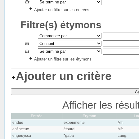
Et
Ajouter un filtre sur les entrées
Filtre(s) étymons
Et
Et
Ajouter un filtre sur les étymons
Ajouter un critère
Ap
Afficher les résu
Entrée
Étymon
Loc
endue
expérimenté
Mfr.
enfinceux
étourdi
Mfr.
engouyssá
*gaba
Lang.