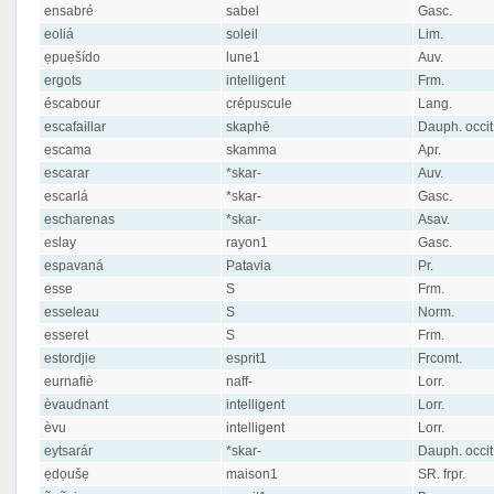
ensabré
sabel
Gasc.
eoliá
soleil
Lim.
ẹpuẹšído
lune1
Auv.
ergots
intelligent
Frm.
éscabour
crépuscule
Lang.
escafaillar
skaphē
Dauph. occit
escama
skamma
Apr.
escarar
*skar-
Auv.
escarlá
*skar-
Gasc.
escharenas
*skar-
Asav.
eslay
rayon1
Gasc.
espavaná
Patavia
Pr.
esse
S
Frm.
esseleau
S
Norm.
esseret
S
Frm.
estordjie
esprit1
Frcomt.
eurnafiè
naff-
Lorr.
èvaudnant
intelligent
Lorr.
èvu
intelligent
Lorr.
eytsarár
*skar-
Dauph. occit
ẹdọušẹ
maison1
SR. frpr.