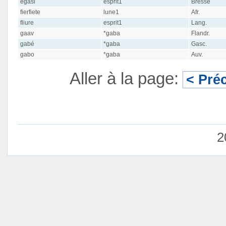
ẽgãsi
esprit1
Bresse
fierfiete
lune1
Afr.
fliure
esprit1
Lang.
gaav
*gaba
Flandr.
gabé
*gaba
Gasc.
gabo
*gaba
Auv.
Aller à la page:
< Pré
2