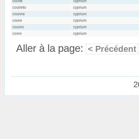
couîfe
cyprium
couireto
cyprium
couivre
cyprium
coure
cyprium
couvro
cyprium
covro
cyprium
Aller à la page:
< Précédent
2