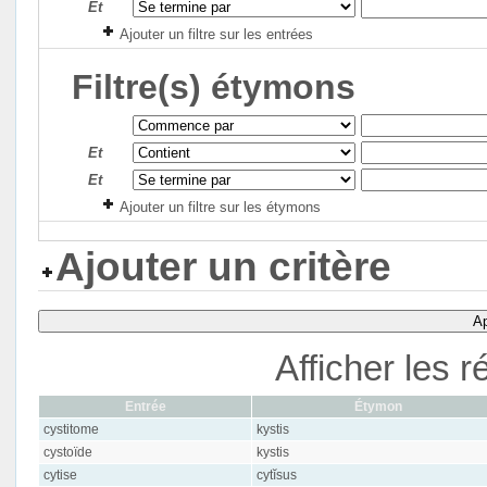
Et
Ajouter un filtre sur les entrées
Filtre(s) étymons
Et
Et
Ajouter un filtre sur les étymons
Ajouter un critère
Ap
Afficher les r
Entrée
Étymon
cystitome
kystis
cystoïde
kystis
cytise
cytĭsus