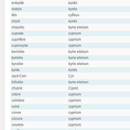
enkysté
kystis
sistolo
kystis
titis
cytĭsus
chyst
kystis
criaulés
kyrie eleison
cuprate
cyprium
cuprifère
cyprium
cuproxyde
cyprium
keriolée
kyrie eleison
kyrielle
kyrie eleison
kyrolée
kyrie eleison
kyste
kystis
sant-Ceri
Cyr
trillolée
kyrie eleison
chypre
Cypre
còbre
cyprium
coimbre
cyprium
coire
cyprium
coivre
cyprium
cōoure
cyprium
coueire
cyprium