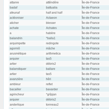
attanre
attĕndĕre
Île-de-France
badaf
battualia
Île-de-France
afeunaf
half and half
Île-de-France
actéoniser
Actaeon
Île-de-France
aticher
blesser
Île-de-France
achate
Achates
Île-de-France
a
habēre
Île-de-France
balandrin
*balla1
Île-de-France
arquimpette
redingote
Île-de-France
agorniô
mâche
Île-de-France
arusmétique
arithmetica
Île-de-France
arquier
tas5
Île-de-France
artier
débris2
Île-de-France
balanstiquer
ballare
Île-de-France
artier
tas5
Île-de-France
avanzière
hĕri
Île-de-France
ambleur
reflet
Île-de-France
bacailler
bavarder
Île-de-France
agrincheur
*grîpjan
Île-de-France
arquier
débris2
Île-de-France
anderlique
tonneau2
Île-de-France