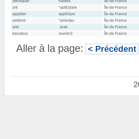
affrusquer
hardes
Île-de-France
arti
*aptĭcŭlare
Île-de-France
appléter
applĭctum
Île-de-France
amitché
*amicitas
Île-de-France
arbi
ʿarab
Île-de-France
bacuteux
ouvrier2
Île-de-France
Aller à la page:
< Précédent
2