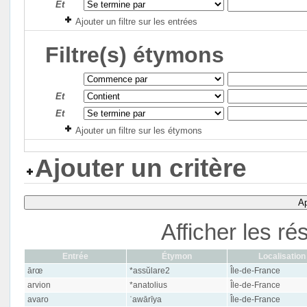
Et
Ajouter un filtre sur les entrées
Filtre(s) étymons
Et
Et
Ajouter un filtre sur les étymons
Ajouter un critère
Ap
Afficher les ré
Entrée
Étymon
Localisation
ārœ
*assŭlare2
Île-de-France
arvion
*anatolius
Île-de-France
avaro
ʿawārīya
Île-de-France