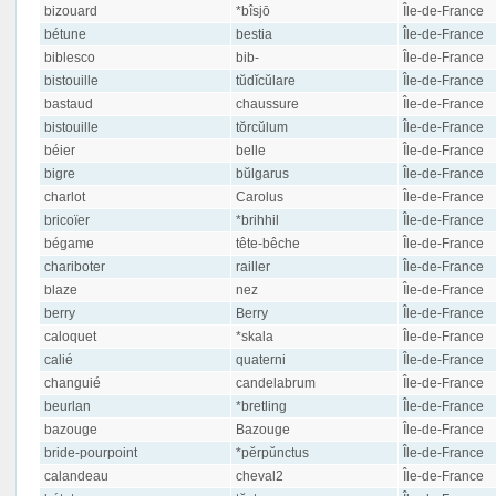
bizouard
*bîsjō
Île-de-France
bétune
bestia
Île-de-France
biblesco
bib-
Île-de-France
bistouille
tŭdĭcŭlare
Île-de-France
bastaud
chaussure
Île-de-France
bistouille
tŏrcŭlum
Île-de-France
béier
belle
Île-de-France
bigre
bŭlgarus
Île-de-France
charlot
Carolus
Île-de-France
bricoïer
*brihhil
Île-de-France
bégame
tête-bêche
Île-de-France
chariboter
railler
Île-de-France
blaze
nez
Île-de-France
berry
Berry
Île-de-France
caloquet
*skala
Île-de-France
calié
quaterni
Île-de-France
changuié
candelabrum
Île-de-France
beurlan
*bretling
Île-de-France
bazouge
Bazouge
Île-de-France
bride-pourpoint
*pĕrpŭnctus
Île-de-France
calandeau
cheval2
Île-de-France