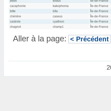
bétot
tŏstus
Île-de-France
cacaphonie
kakophonia
Île-de-France
bitte
bíta
Île-de-France
chérière
caseus
Île-de-France
castrole
cyathion
Île-de-France
chagnot
champ1
Île-de-France
Aller à la page:
< Précédent
2