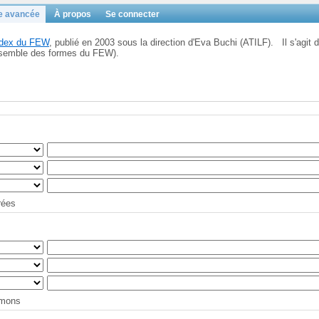
e avancée
À propos
Se connecter
Index du FEW
, publié en 2003 sous la direction d'Eva Buchi (ATILF). Il s'agit d
'ensemble des formes du FEW).
trées
tymons