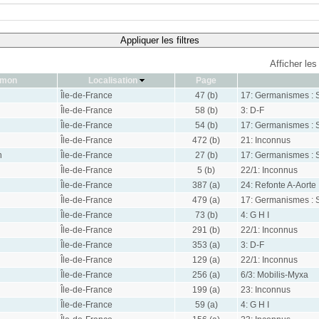
Appliquer les filtres
Afficher les
ymon
Localisation
Page
Île-de-France
47 (b)
17: Germanismes : 
Île-de-France
58 (b)
3: D-F
Île-de-France
54 (b)
17: Germanismes : 
Île-de-France
472 (b)
21: Inconnus
n
Île-de-France
27 (b)
17: Germanismes : 
Île-de-France
5 (b)
22/1: Inconnus
Île-de-France
387 (a)
24: Refonte A-Aorte
Île-de-France
479 (a)
17: Germanismes : 
Île-de-France
73 (b)
4: G H I
Île-de-France
291 (b)
22/1: Inconnus
Île-de-France
353 (a)
3: D-F
Île-de-France
129 (a)
22/1: Inconnus
Île-de-France
256 (a)
6/3: Mobilis-Myxa
Île-de-France
199 (a)
23: Inconnus
Île-de-France
59 (a)
4: G H I