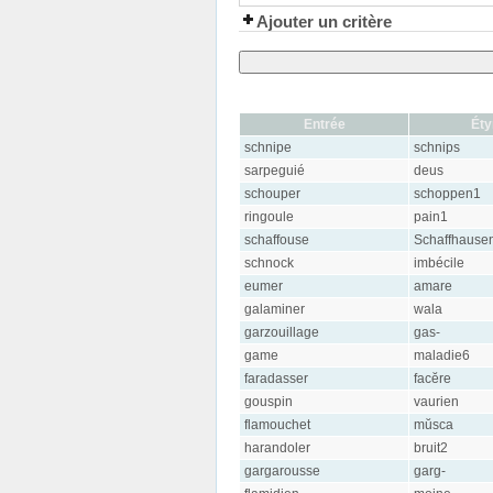
Ajouter un critère
Entrée
Ét
schnipe
schnips
sarpeguié
deus
schouper
schoppen1
ringoule
pain1
schaffouse
Schaffhause
schnock
imbécile
eumer
amare
galaminer
wala
garzouillage
gas-
game
maladie6
faradasser
facĕre
gouspin
vaurien
flamouchet
mŭsca
harandoler
bruit2
gargarousse
garg-