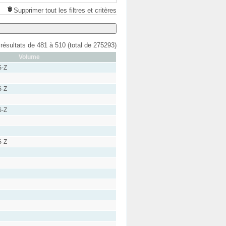
Supprimer tout les filtres et critères
 résultats de 481 à 510 (total de 275293)
Volume
S-Z
S-Z
S-Z
S-Z