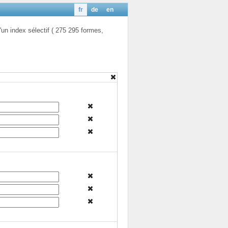
fr
de
en
'un index sélectif ( 275 295 formes,