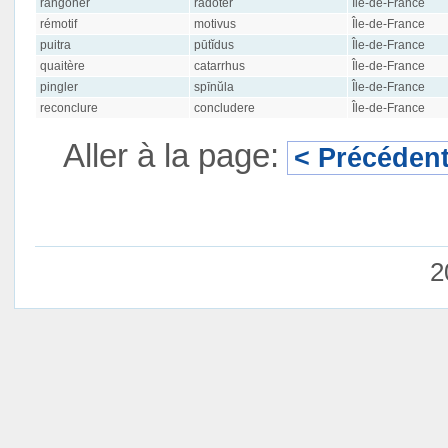
rangôner
radoter
Île-de-France
rémotif
motivus
Île-de-France
puitra
pūtĭdus
Île-de-France
quaitère
catarrhus
Île-de-France
pingler
spīnŭla
Île-de-France
reconclure
concludere
Île-de-France
Aller à la page:
< Précéden
2