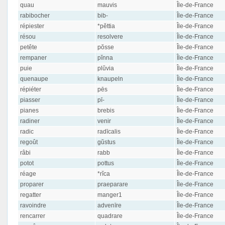
quau
mauvis
Île-de-France
rabibocher
bib-
Île-de-France
répiester
*pĕttia
Île-de-France
résou
resolvere
Île-de-France
petête
pŏsse
Île-de-France
rempaner
pĭnna
Île-de-France
puie
plŭvia
Île-de-France
quenaupe
knaupeln
Île-de-France
répiéter
pēs
Île-de-France
piasser
pī-
Île-de-France
pianes
brebis
Île-de-France
radiner
venir
Île-de-France
radic
radīcalis
Île-de-France
regoût
gŭstus
Île-de-France
râbi
rabb
Île-de-France
potot
pottus
Île-de-France
réage
*rĭca
Île-de-France
proparer
praeparare
Île-de-France
regatter
manger1
Île-de-France
ravoindre
advenīre
Île-de-France
rencarrer
quadrare
Île-de-France