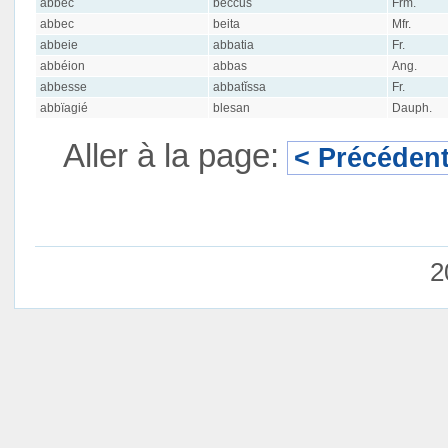
abbec
beccus
Frm.
abbec
beita
Mfr.
abbeie
abbatia
Fr.
abbéion
abbas
Ang.
abbesse
abbatĭssa
Fr.
abbïagié
blesan
Dauph.
Aller à la page:
< Précéden
2