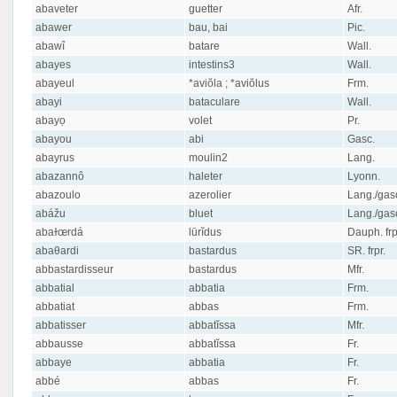
abaveter
guetter
Afr.
abawer
bau, bai
Pic.
abawî
batare
Wall.
abayes
intestins3
Wall.
abayeul
*aviŏla ; *aviŏlus
Frm.
abayi
bataculare
Wall.
abayọ
volet
Pr.
abayou
abi
Gasc.
abayrus
moulin2
Lang.
abazannô
haleter
Lyonn.
abazoulo
azerolier
Lang./gas
abážu
bluet
Lang./gas
abaɫœrdá
lūrĭdus
Dauph. frp
abaθardi
bastardus
SR. frpr.
abbastardisseur
bastardus
Mfr.
abbatial
abbatia
Frm.
abbatiat
abbas
Frm.
abbatisser
abbatĭssa
Mfr.
abbausse
abbatĭssa
Fr.
abbaye
abbatia
Fr.
abbé
abbas
Fr.