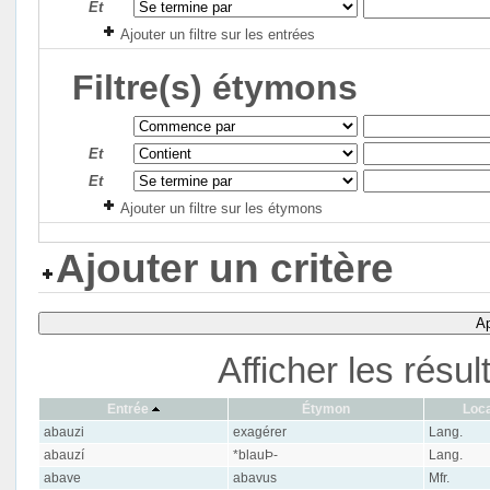
Et
Ajouter un filtre sur les entrées
Filtre(s) étymons
Et
Et
Ajouter un filtre sur les étymons
Ajouter un critère
Ap
Afficher les résu
Entrée
Étymon
Loca
abauzi
exagérer
Lang.
abauzí
*blauÞ-
Lang.
abave
abavus
Mfr.