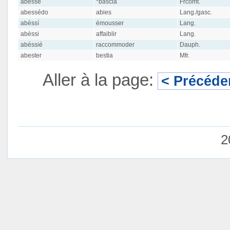
abêsse
*bascia
Frcomt.
abessédo
abies
Lang./gasc.
abèssí
émousser
Lang.
abèssi
affaiblir
Lang.
abéssié
raccommoder
Dauph.
abester
bestia
Mfr.
Aller à la page:
< Précéde
2