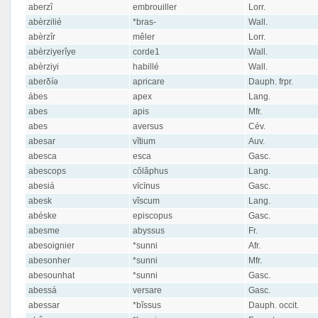
aberzî
embrouiller
Lorr.
abèrzilié
*bras-
Wall.
abèrzîr
mêler
Lorr.
abèrziyerîye
corde1
Wall.
abèrziyi
habillé
Wall.
aberδíə
apricare
Dauph. frpr.
ábes
apex
Lang.
abes
apis
Mfr.
abes
aversus
Cév.
abesar
vĭtium
Auv.
abesca
esca
Gasc.
abescops
cŏlăphus
Lang.
abesiá
vīcīnus
Gasc.
abesk
vĭscum
Lang.
abéske
episcopus
Gasc.
abesme
abyssus
Fr.
abesoignier
*sunni
Afr.
abesonher
*sunni
Mfr.
abesounhat
*sunni
Gasc.
abessá
versare
Gasc.
abessar
*bĭssus
Dauph. occit.