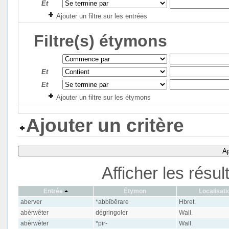
Et
Ajouter un filtre sur les entrées
Filtre(s) étymons
Et
Et
Ajouter un filtre sur les étymons
Ajouter un critère
Ap
Afficher les résu
Entrée
Étymon
Localisati
aberver
*abbĭbĕrare
Hbret.
abèrwêter
dégringoler
Wall.
abèrwèter
*pir-
Wall.