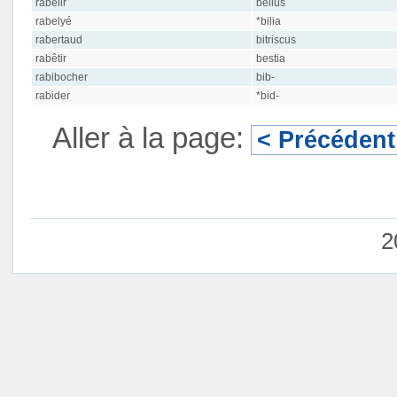
rabelir
bellus
rabelyé
*bilia
rabertaud
bitriscus
rabêtir
bestia
rabibocher
bib-
rabider
*bid-
Aller à la page:
< Précédent
2