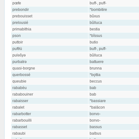
pœfe
buff-, puff-
prebondir
*bombitire
prebouisset
bŭxus
prelousié
bŭlluca
primabithia
bestia
pson
*bĭssus
puttoir
butio
pufθü
buff-, puff-
puləšyə
bŭlluca
purbatrə
battuere
quasi-borgne
brunna
querbossé
*bǫttia
queubie
beccus
rababèu
bab
rababouiner
bab
rabaisser
*bassiare
rabalet
*balācon
rabarbotter
borvo-
rabarbouilli
borvo-
rabasset
bassus
rabaubi
balbus