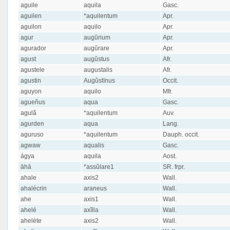
aguile
aquila
Gasc.
aguilen
*aquilentum
Apr.
aguilon
aquilo
Apr.
agur
augŭrium
Apr.
agurador
augŭrare
Apr.
agust
augŭstus
Afr.
agustele
augustalis
Afr.
agustin
Augŭstīnus
Occit.
aguyon
aquilo
Mfr.
agueñus
aqua
Gasc.
agulã
*aquilentum
Auv.
agurden
aqua
Lang.
aguruso
*aquilentum
Dauph. occit.
agwaw
aqualis
Gasc.
ágya
aquila
Aost.
āhā
*assŭlare1
SR. frpr.
ahale
axis2
Wall.
ahalécrin
araneus
Wall.
ahe
axis1
Wall.
ahelé
axĭlla
Wall.
ahelète
axis2
Wall.