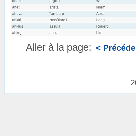
ahelire
argīlla
Wall.
ahẹt
arĭsta
Norm.
ahəvá
*arrīpare
Aost.
ahklá
*assŭlare1
Lang.
ahklus
assŭla
Rouerg.
ahkrẹ
ascra
Lim.
Aller à la page:
< Précéde
2