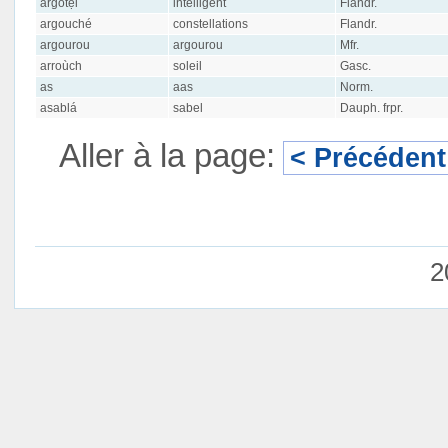
argotẹi
intelligent
Flandr.
argouché
constellations
Flandr.
argourou
argourou
Mfr.
arroùch
soleil
Gasc.
as
aas
Norm.
asablá
sabel
Dauph. frpr.
Aller à la page:
< Précédent
2