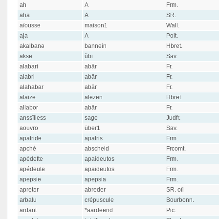
ah
A
Frm.
aha
A
SR.
aïousse
maison1
Wall.
aja
A
Poit.
akalbanə
bannein
Hbret.
akse
ŭbi
Sav.
alabari
abār
Fr.
alabri
abār
Fr.
alahabar
abār
Fr.
alaize
alezen
Hbret.
allabor
abār
Fr.
anssîliess
sage
Judfr.
aouvro
ūber1
Sav.
apatride
apatris
Frm.
apché
abscheid
Frcomt.
apédefte
apaideutos
Frm.
apédeute
apaideutos
Frm.
apepsie
apepsia
Frm.
aprẹtər
abreder
SR. oïl
arbalu
crépuscule
Bourbonn.
ardant
*aardeend
Pic.