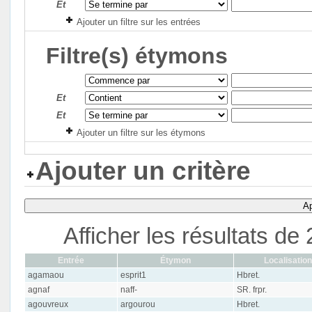
Et
Ajouter un filtre sur les entrées
Filtre(s) étymons
Et
Et
Ajouter un filtre sur les étymons
Ajouter un critère
Ap
Afficher les résultats d
Entrée
Étymon
Localisation
agamaou
esprit1
Hbret.
agnaf
naff-
SR. frpr.
agouvreux
argourou
Hbret.