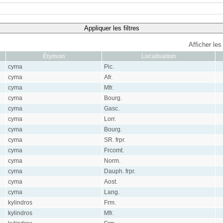
Appliquer les filtres
Afficher les
Étymon
Localisation
cyma
Pic.
cyma
Afr.
cyma
Mfr.
cyma
Bourg.
cyma
Gasc.
cyma
Lorr.
cyma
Bourg.
cyma
SR. frpr.
cyma
Frcomt.
cyma
Norm.
cyma
Dauph. frpr.
cyma
Aost.
cyma
Lang.
kylindros
Frm.
kylindros
Mfr.