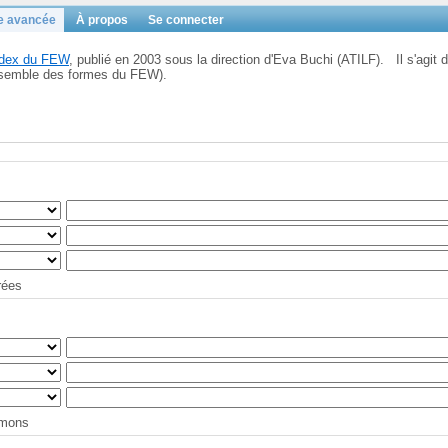
e avancée
À propos
Se connecter
Index du FEW
, publié en 2003 sous la direction d'Eva Buchi (ATILF). Il s'agit d
'ensemble des formes du FEW).
trées
tymons