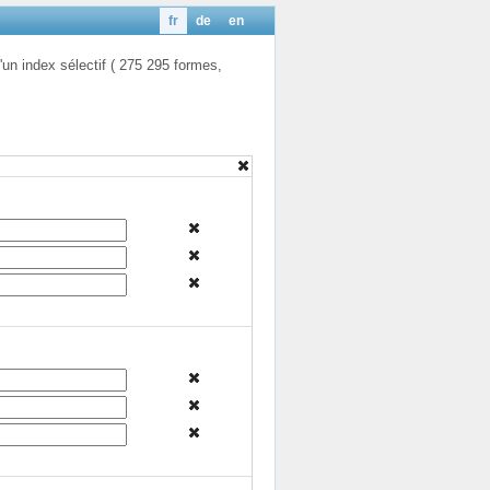
fr
de
en
'un index sélectif ( 275 295 formes,