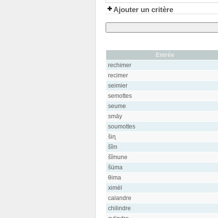
Ajouter un critère
Entrée
rechimer
recimer
seimier
semottes
seume
smāy
soumottes
šiɳ
šĩm
šĩmune
šüma
θima
ximèl
calandre
chilindre