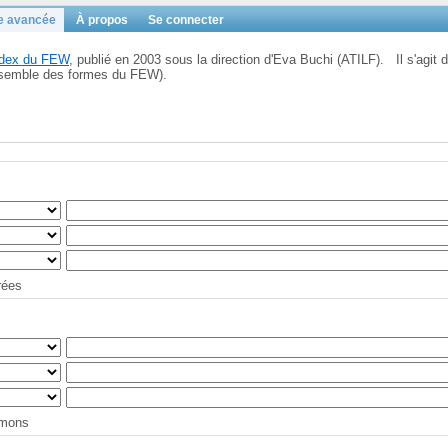
e avancée
À propos
Se connecter
Index du FEW
, publié en 2003 sous la direction d'Eva Buchi (ATILF). Il s'agit d
'ensemble des formes du FEW).
trées
tymons