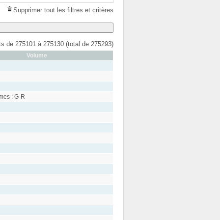
Supprimer tout les filtres et critères
ats de 275101 à 275130 (total de 275293)
Volume
mes : G-R