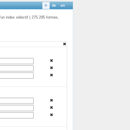
fr
de
en
'un index sélectif ( 275 295 formes,