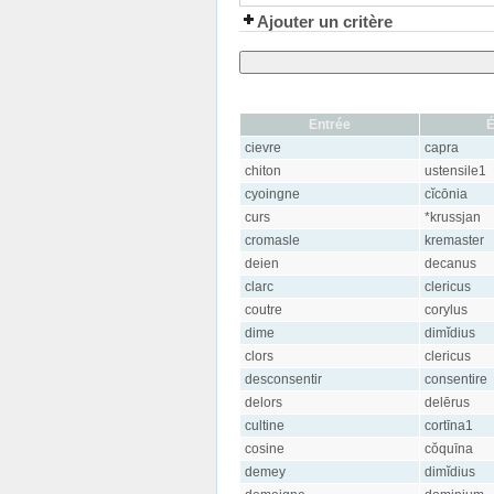
Ajouter un critère
Entrée
cievre
capra
chiton
ustensile1
cyoingne
cĭcōnia
curs
*krussjan
cromasle
kremaster
deien
decanus
clarc
clericus
coutre
corylus
dime
dimĭdius
clors
clericus
desconsentir
consentire
delors
delērus
cultine
cortīna1
cosine
cŏquīna
demey
dimĭdius