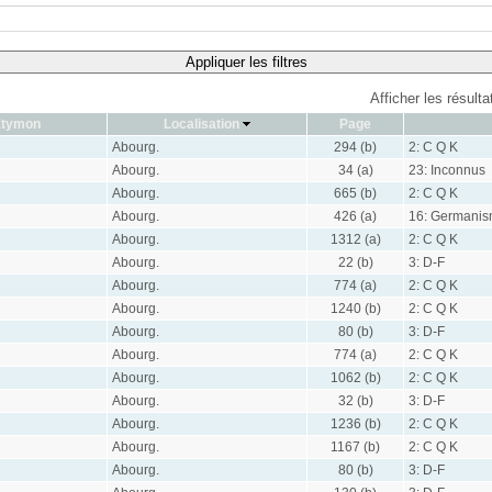
Appliquer les filtres
Afficher les résult
Étymon
Localisation
Page
Abourg.
294 (b)
2: C Q K
Abourg.
34 (a)
23: Inconnus
Abourg.
665 (b)
2: C Q K
Abourg.
426 (a)
16: Germanis
Abourg.
1312 (a)
2: C Q K
Abourg.
22 (b)
3: D-F
Abourg.
774 (a)
2: C Q K
Abourg.
1240 (b)
2: C Q K
Abourg.
80 (b)
3: D-F
Abourg.
774 (a)
2: C Q K
Abourg.
1062 (b)
2: C Q K
Abourg.
32 (b)
3: D-F
Abourg.
1236 (b)
2: C Q K
Abourg.
1167 (b)
2: C Q K
Abourg.
80 (b)
3: D-F