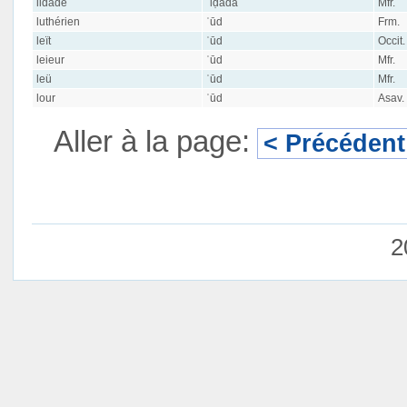
lidade
ʿiḍāda
Mfr.
luthérien
ʿūd
Frm.
leït
ʿūd
Occit.
leieur
ʿūd
Mfr.
leü
ʿūd
Mfr.
lour
ʿūd
Asav.
Aller à la page:
< Précédent
2