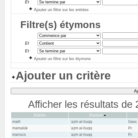
Et
Ajouter un filtre sur les entrées
Filtre(s) étymons
Et
Et
Ajouter un filtre sur les étymons
Ajouter un critère
Ap
Afficher les résultats d
Entrée
Étymon
maill
ʿaẓm al-ḥuqq
Gasc.
mamalük
ʿaẓm al-ḥuqq
Pr.
marrucs
ʿaẓm al-ḥuqq
Pr.