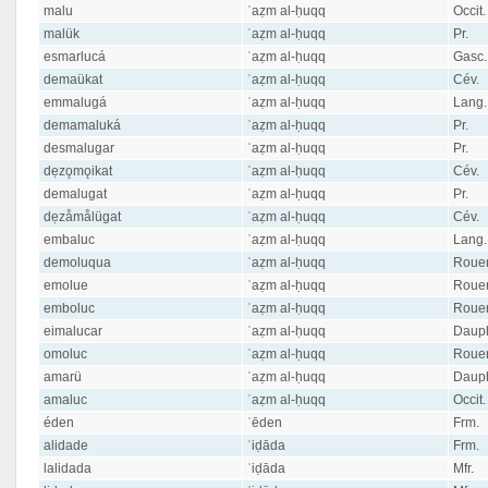
malu
ʿaẓm al-ḥuqq
Occit.
malük
ʿaẓm al-ḥuqq
Pr.
esmarlucá
ʿaẓm al-ḥuqq
Gasc.
demaükat
ʿaẓm al-ḥuqq
Cév.
emmalugá
ʿaẓm al-ḥuqq
Lang.
demamaluká
ʿaẓm al-ḥuqq
Pr.
desmalugar
ʿaẓm al-ḥuqq
Pr.
dẹzǫmǫikat
ʿaẓm al-ḥuqq
Cév.
demalugat
ʿaẓm al-ḥuqq
Pr.
dẹzåmålügat
ʿaẓm al-ḥuqq
Cév.
embaluc
ʿaẓm al-ḥuqq
Lang.
demoluqua
ʿaẓm al-ḥuqq
Rouer
emolue
ʿaẓm al-ḥuqq
Rouer
emboluc
ʿaẓm al-ḥuqq
Rouer
eimalucar
ʿaẓm al-ḥuqq
Dauph
omoluc
ʿaẓm al-ḥuqq
Rouer
amarü
ʿaẓm al-ḥuqq
Dauph
amaluc
ʿaẓm al-ḥuqq
Occit.
éden
ʿēden
Frm.
alidade
ʿiḍāda
Frm.
lalidada
ʿiḍāda
Mfr.