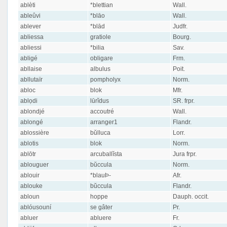
ablèti
*blettian
Wall.
ableûvi
*blāo
Wall.
ablever
*blād
Judfr.
abliessa
gratiole
Bourg.
abliessi
*bilia
Sav.
abligé
obligare
Frm.
abllaise
albulus
Poit.
abllutaïr
pompholyx
Norm.
abloc
blok
Mfr.
ablọdi
lūrĭdus
SR. frpr.
ablondjé
accoutré
Wall.
ablongé
arranger1
Flandr.
ablossière
bŭlluca
Lorr.
ablotis
blok
Norm.
ablōtr
arcuballĭsta
Jura frpr.
ablouguer
bŭccula
Norm.
ablouir
*blauÞ-
Afr.
ablouke
bŭccula
Flandr.
abloun
hoppe
Dauph. occit.
ablóusouní
se gâter
Pr.
abluer
abluere
Fr.