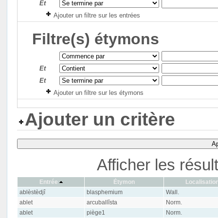
Et
Ajouter un filtre sur les entrées
Filtre(s) étymons
Et
Et
Ajouter un filtre sur les étymons
Ajouter un critère
Ap
Afficher les résu
Entrée
Étymon
Localisatio
ablèstèdjî
blasphemium
Wall.
ablet
arcuballĭsta
Norm.
ablet
piège1
Norm.