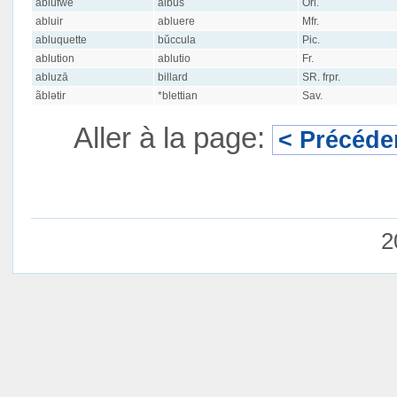
ablüfwe
albus
Orl.
abluir
abluere
Mfr.
abluquette
bŭccula
Pic.
ablution
ablutio
Fr.
abluzā
billard
SR. frpr.
ãblətir
*blettian
Sav.
Aller à la page:
< Précéde
2