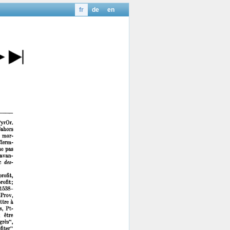
fr
de
en