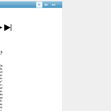
fr
de
en