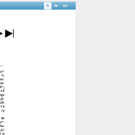
fr
de
en