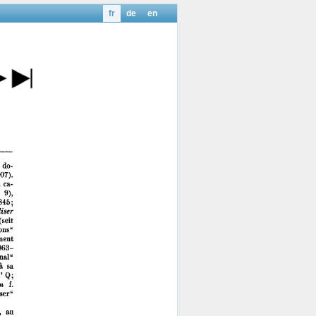
fr
de
en