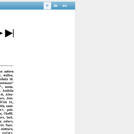
fr
de
en