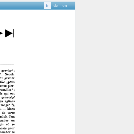
fr
de
en