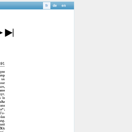
fr
de
en