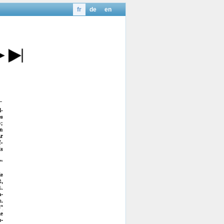
fr
de
en