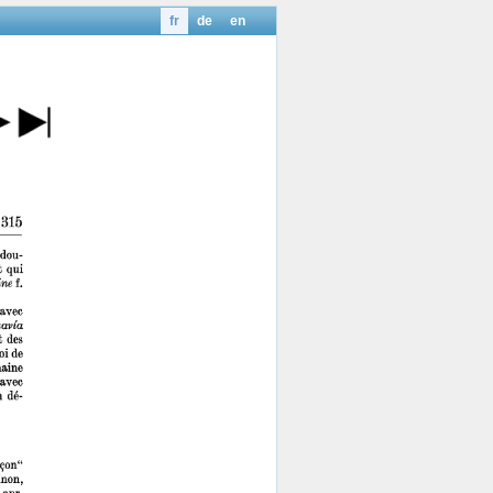
fr
de
en