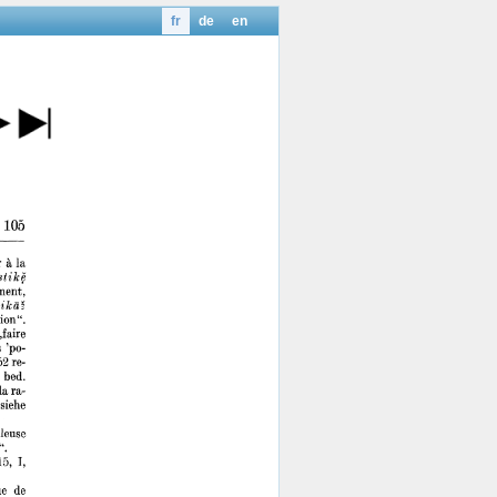
fr
de
en