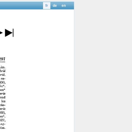
fr
de
en