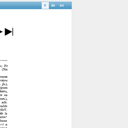
fr
de
en