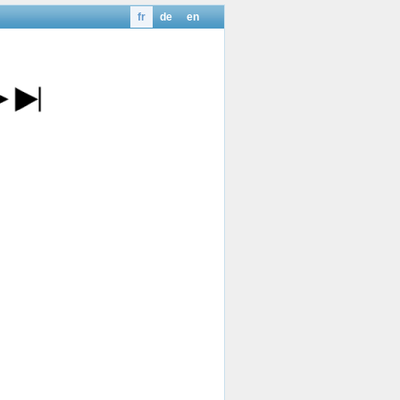
fr
de
en