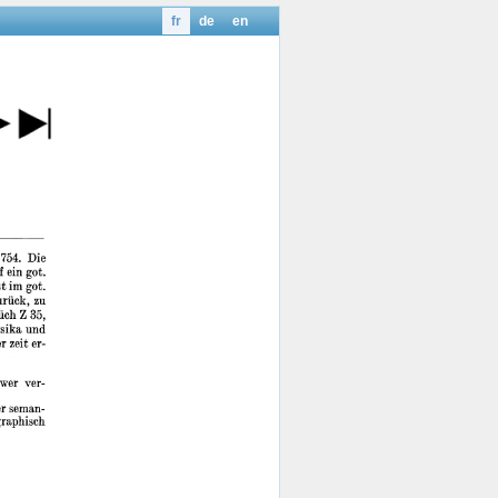
fr
de
en