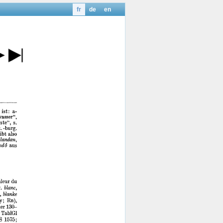
fr
de
en