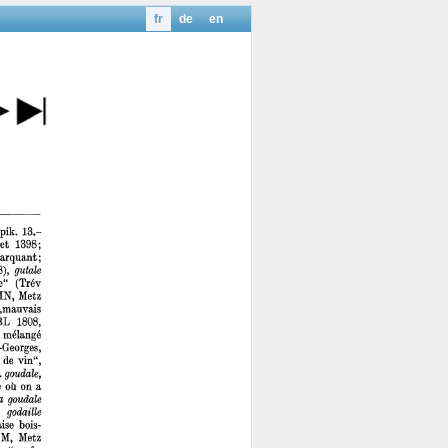
fr
de
en