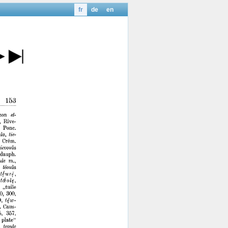
fr
de
en