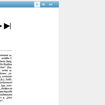
fr
de
en