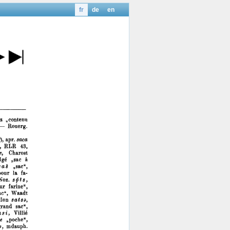
fr
de
en