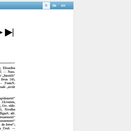
fr
de
en