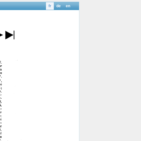
fr
de
en