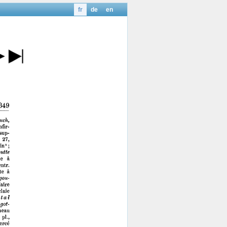
fr
de
en