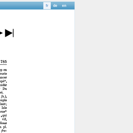
fr
de
en