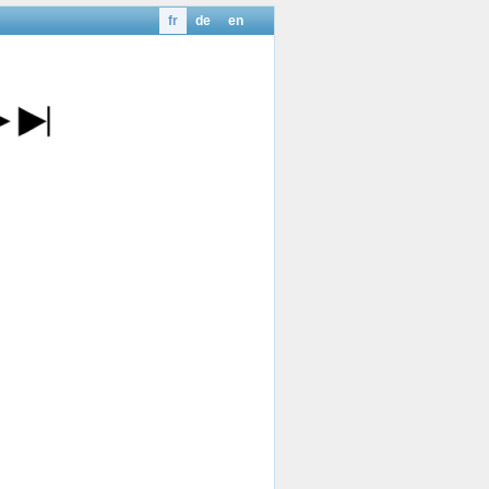
fr
de
en