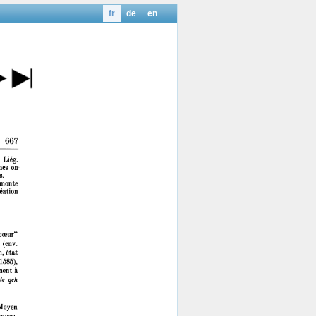
fr
de
en