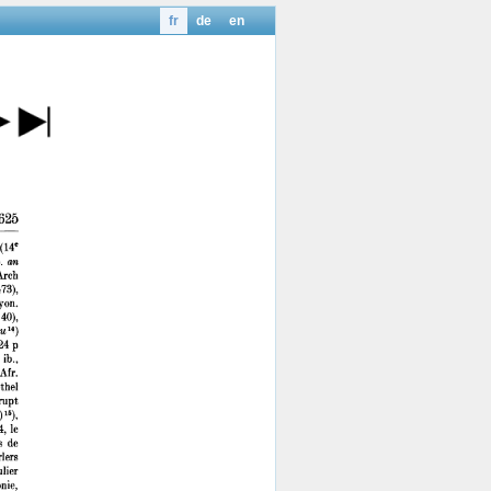
fr
de
en